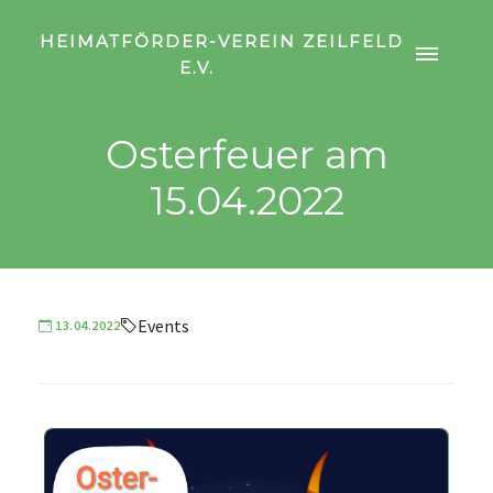
HEIMATFÖRDER-VEREIN ZEILFELD
E.V.
Osterfeuer am
15.04.2022
Events
13.04.2022