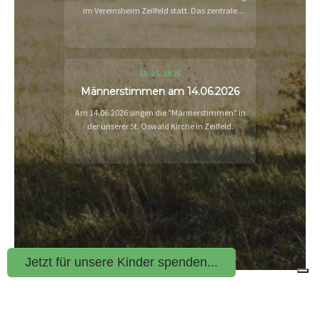
im Vereinsheim Zeilfeld statt. Das zentrale
Thema war das geplante Windvorranggebiet W-
29 Breitberg.
15.05.2026
Männerstimmen am 14.06.2026
Am 14.06.2026 singen die "Männerstimmen" in
der unserer St. Oswald Kirche in Zeilfeld.
Jetzt für unsere Kinder spenden...
|
HEIMATFÖRDER-VEREIN ZEILFELD E.V.
WIR